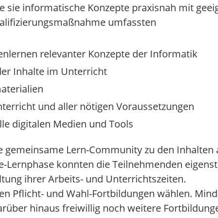
e sie informatische Konzepte praxisnah mit geei
 Qualifizierungsmaßnahme umfassten
lernen relevanter Konzepte der Informatik
er Inhalte im Unterricht
aterialien
terricht und aller nötigen Voraussetzungen
lle digitalen Medien und Tools
ne gemeinsame Lern-Community zu den Inhalten a
e-Lernphase konnten die Teilnehmenden eigenstä
ltung ihrer Arbeits- und Unterrichtszeiten.
n Pflicht- und Wahl-Fortbildungen wählen. Mind
ber hinaus freiwillig noch weitere Fortbildunge