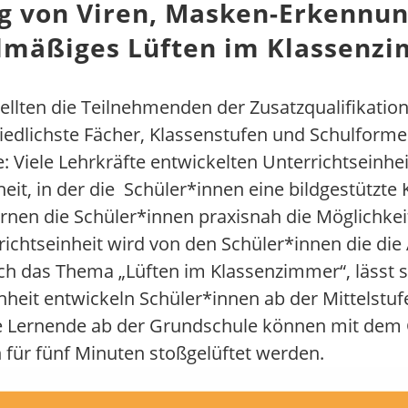
g von Viren, Masken-Erkennun
elmäßiges Lüften im Klassenz
tellten die Teilnehmenden der Zusatzqualifikatio
hiedlichste Fächer, Klassenstufen und Schulforme
 Viele Lehrkräfte entwickelten Unterrichtseinhe
heit, in der die Schüler*innen eine bildgestützte
ernen die Schüler*innen praxisnah die Möglichkei
ichtseinheit wird von den Schüler*innen die die 
h das Thema „Lüften im Klassenzimmer“, lässt si
inheit entwickeln Schüler*innen ab der Mittelstu
e Lernende ab der Grundschule können mit dem 
 für fünf Minuten stoßgelüftet werden.