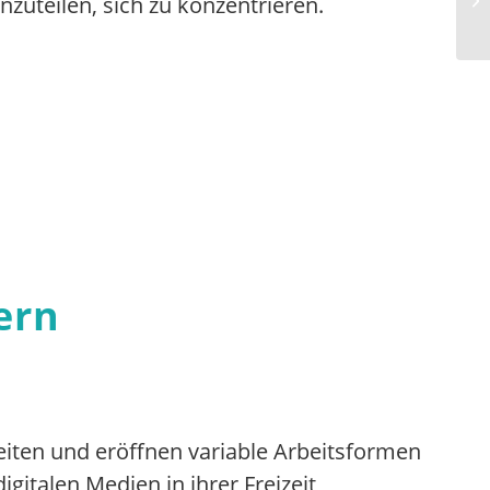
nzuteilen, sich zu konzentrieren.
ern
eiten und eröffnen variable Arbeitsformen
gitalen Medien in ihrer Freizeit