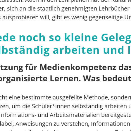
r, sich an die staatlich genehmigten Lehrbücher z
usprobieren will, gibt es wenig gegenseitige U
jede noch so kleine Gel
lbständig arbeiten und l
etzung für Medienkompetenz da
organisierte Lernen. Was bedeu
cht eine bestimmte ausgefeilte Methode, sondern 
tzen, um die Schüler*innen selbständig arbeiten 
formations- und Arbeitsmaterialien bereitgeste
n dabei, Anweisungen zu verstehen, Informatione