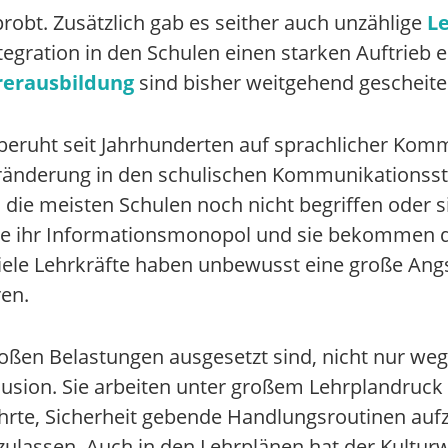
robt. Zusätzlich gab es seither auch unzählige
L
gration in den Schulen einen starken Auftrieb 
rerausbildung
sind bisher weitgehend gescheiter
eruht seit Jahrhunderten auf sprachlicher Kommu
eränderung in den schulischen Kommunikationss
die meisten Schulen noch nicht begriffen oder si
fte ihr Informationsmonopol und sie bekommen di
ele Lehrkräfte haben unbewusst eine große Angst,
ren.
oßen Belastungen ausgesetzt sind, nicht nur we
lusion. Sie arbeiten unter großem Lehrplandru
währte, Sicherheit gebende Handlungsroutinen auf
ulassen. Auch in den Lehrplänen hat der Kultur