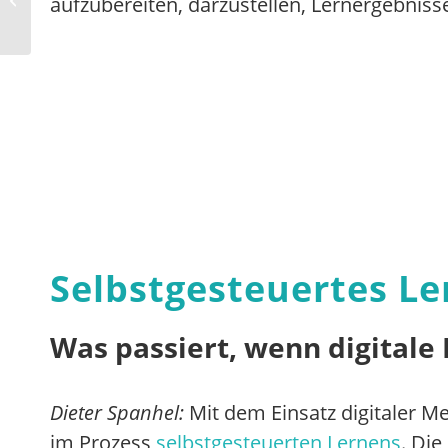
aufzubereiten, darzustellen, Lernergebnisse
Erinnerungs-Apps für
regelmäßiges Lüften
im...
Selbstgesteuertes Le
Was passiert, wenn digitale
Dieter Spanhel:
Mit dem Einsatz digitaler M
im Prozess
selbstgesteuerten Lernens
. Die