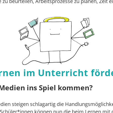
 zu beurteilen, Arbeitsprozesse zu planen, Zeit ei
rnen im Unterricht förd
 Medien ins Spiel kommen?
edien steigen schlagartig die Handlungsmöglichk
 Schüler*innen können nun die beim Lernen mit di