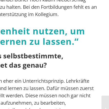
u halten. Bei den Fortbildungen fehlt es an
nterstützung im Kollegium.
egenheit nutzen, um
ernen zu lassen.
“
s selbstbestimmte,
tet das genau?
eher ein Unterrichtsprinzip. Lehrkräfte
und lernen zu lassen. Dafür müssen zuerst
llt werden. Diese müssen noch gar nicht
n aufzunehmen, zu bearbeiten,