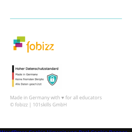
Made in Germany with ♥ for all educators
© fobizz | 101skills GmbH