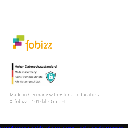
Made in Germany with ♥ for all educators
© fobizz | 101skills GmbH