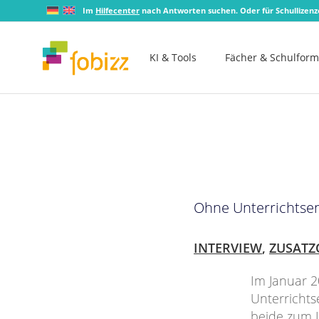
Im
Hilfecenter
nach Antworten suchen. Oder für Schullizen
KI & Tools
Fächer & Schulfor
Ohne Unterrichtsen
INTERVIEW
,
ZUSATZ
Im Januar 2
Unterricht
beide zum I