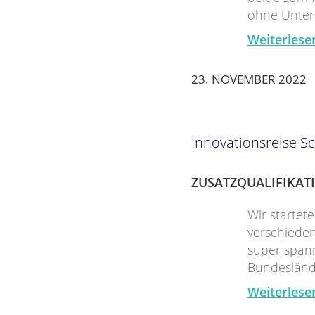
ohne Unterr
Weiterlese
23. NOVEMBER 2022
Innovationsreise Sc
ZUSATZQUALIFIKAT
Wir startet
verschieden
super span
Bundeslände
Weiterlese