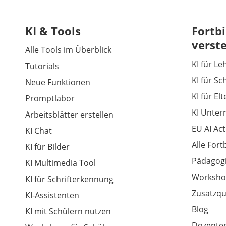
KI & Tools
Fortbi
verst
Alle Tools im Überblick
KI für Le
Tutorials
KI für Sc
Neue Funktionen
KI für El
Promptlabor
KI Unter
Arbeitsblätter erstellen
EU AI Act
KI Chat
Alle For
KI für Bilder
Pädagogi
KI Multimedia Tool
Worksho
KI für Schrifterkennung
Zusatzqu
KI-Assistenten
Blog
KI mit Schülern nutzen
Dozenten