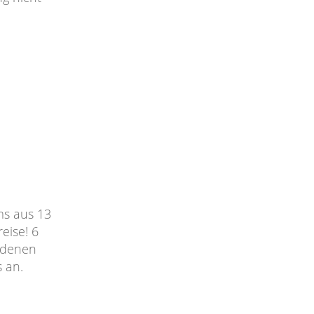
ms aus 13
eise! 6
edenen
 an.