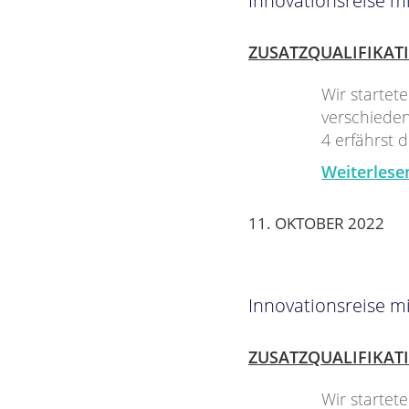
Innovationsreise mi
ZUSATZQUALIFIKAT
Wir startet
verschieden
4 erfährst
Weiterlese
11. OKTOBER 2022
Innovationsreise mi
ZUSATZQUALIFIKAT
Wir startet