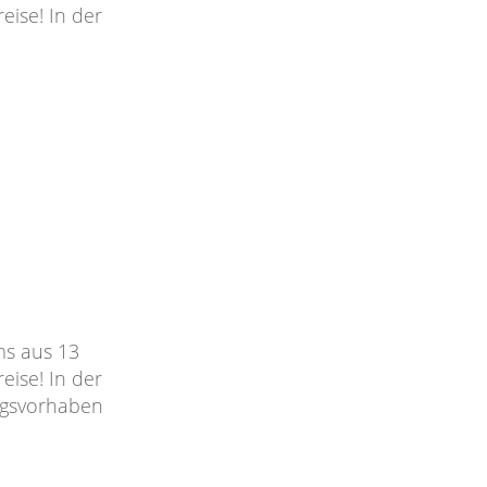
ise! In der
ms aus 13
ise! In der
ungsvorhaben