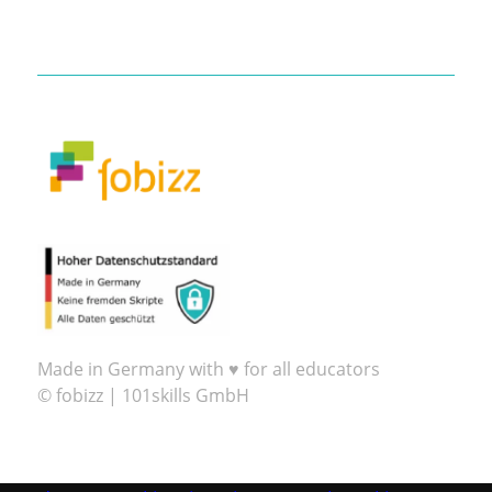
Made in Germany with ♥ for all educators
© fobizz | 101skills GmbH