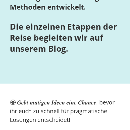
Methoden entwickelt.
Die einzelnen Etappen der
Reise begleiten wir auf
unserem Blog.
🤩 𝑮𝒆𝒃𝒕 𝒎𝒖𝒕𝒊𝒈𝒆𝒏 𝑰𝒅𝒆𝒆𝒏 𝒆𝒊𝒏𝒆 𝑪𝒉𝒂𝒏𝒄𝒆, bevor
ihr euch zu schnell für pragmatische
Lösungen entscheidet!