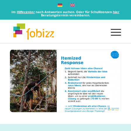
Im
Hilfecenter
nach Antworten suchen. Oder für Schullizenzen
hier
Beratungstermin vereinbaren.