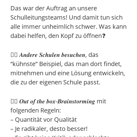
Das war der Auftrag an unsere
Schulleitungsteams! Und damit tun sich
alle immer unheimlich schwer. Was kann
dabei helfen, den Kopf zu öffnen❓
👉🏻 𝑨𝒏𝒅𝒆𝒓𝒆 𝑺𝒄𝒉𝒖𝒍𝒆𝒏 𝒃𝒆𝒔𝒖𝒄𝒉𝒆𝒏, das
“kühnste” Beispiel, das man dort findet,
mitnehmen und eine Lösung entwickeln,
die zu der eigenen Schule passt.
👉🏻 𝑶𝒖𝒕 𝒐𝒇 𝒕𝒉𝒆 𝒃𝒐𝒙-𝑩𝒓𝒂𝒊𝒏𝒔𝒕𝒐𝒓𝒎𝒊𝒏𝒈 mit
folgenden Regeln:
– Quantität vor Qualität
– Je radikaler, desto besser!