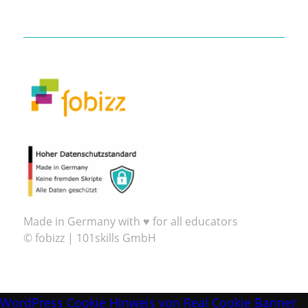
Made in Germany with ♥ for all educators
© fobizz | 101skills GmbH
WordPress Cookie Hinweis von Real Cookie Banner