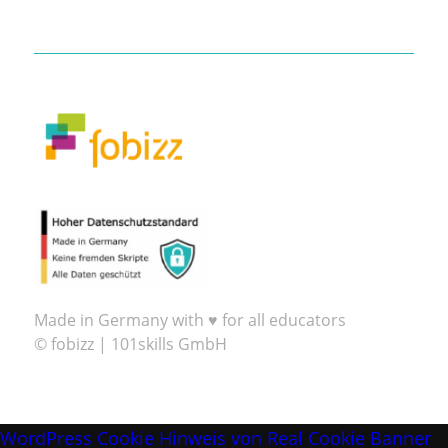
Made in Germany with ♥ for all educators
© fobizz | 101skills GmbH
WordPress Cookie Hinweis von Real Cookie Banner