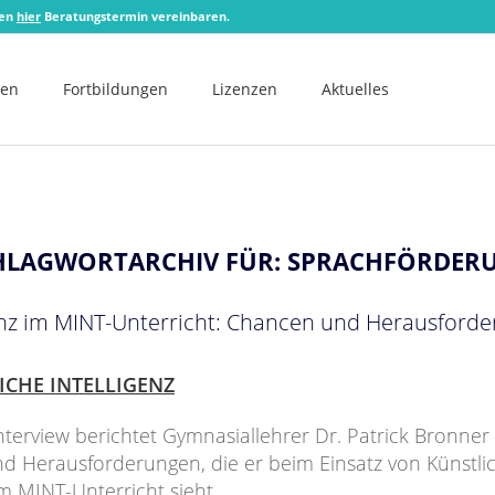
zen
hier
Beratungstermin vereinbaren.
men
Fortbildungen
Lizenzen
Aktuelles
HLAGWORTARCHIV FÜR:
SPRACHFÖRDER
genz im MINT-Unterricht: Chancen und Herausford
ICHE INTELLIGENZ
nterview berichtet Gymnasiallehrer Dr. Patrick Bronne
 Herausforderungen, die er beim Einsatz von Künstli
 im MINT-Unterricht sieht.