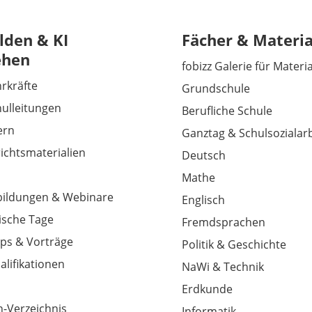
lden & KI
Fächer & Materia
ehen
fobizz Galerie für Materi
hrkräfte
Grundschule
hulleitungen
Berufliche Schule
tern
Ganztag & Schulsozialarb
richtsmaterialien
Deutsch
Mathe
tbildungen & Webinare
Englisch
sche Tage
Fremdsprachen
ps & Vorträge
Politik & Geschichte
alifikationen
NaWi & Technik
Erdkunde
-Verzeichnis
Informatik