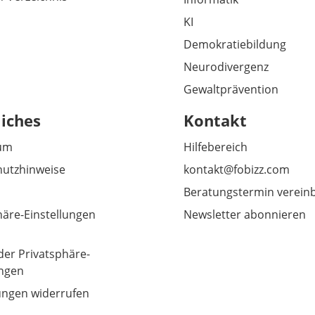
KI
Demokratiebildung
Neurodivergenz
Gewaltprävention
liches
Kontakt
um
Hilfebereich
utzhinweise
kontakt@fobizz.com
Beratungstermin verein
häre-Einstellungen
Newsletter abonnieren
der Privatsphäre-
ungen
gungen widerrufen