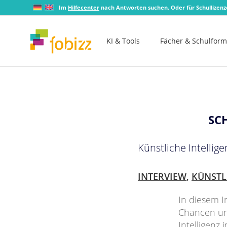
Im
Hilfecenter
nach Antworten suchen. Oder für Schullizen
KI & Tools
Fächer & Schulfor
SC
Künstliche Intelli
INTERVIEW
,
KÜNSTL
In diesem I
Chancen und
Intelligenz