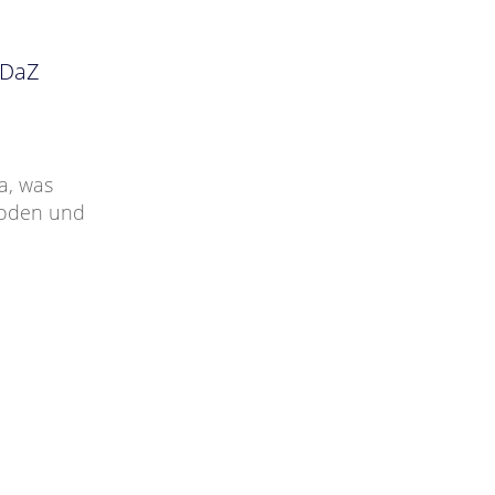
 DaZ
a, was
hoden und