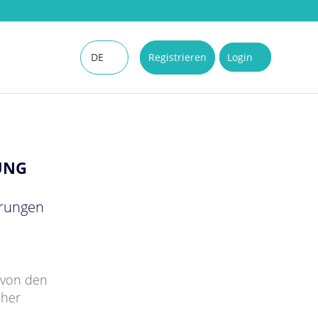
DE
Registrieren
Login
EN
UNG
erungen
r von den
cher