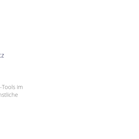
tz
-Tools im
stliche