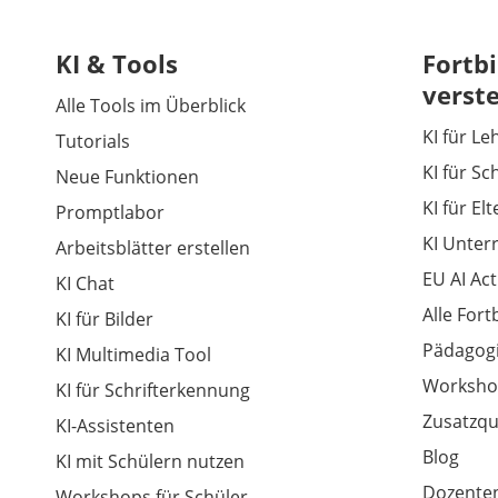
KI & Tools
Fortbi
verst
Alle Tools im Überblick
KI für Le
Tutorials
KI für Sc
Neue Funktionen
KI für El
Promptlabor
KI Unter
Arbeitsblätter erstellen
EU AI Act
KI Chat
Alle For
KI für Bilder
Pädagogi
KI Multimedia Tool
Worksho
KI für Schrifterkennung
Zusatzqu
KI-Assistenten
Blog
KI mit Schülern nutzen
Dozenten
Workshops für Schüler