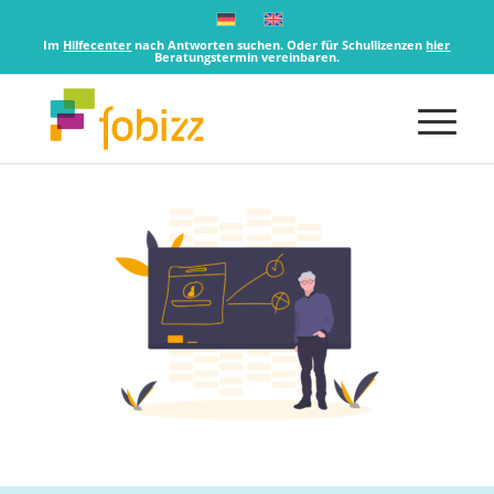
Im
Hilfecenter
nach Antworten suchen. Oder für Schullizenzen
hier
Beratungstermin vereinbaren.