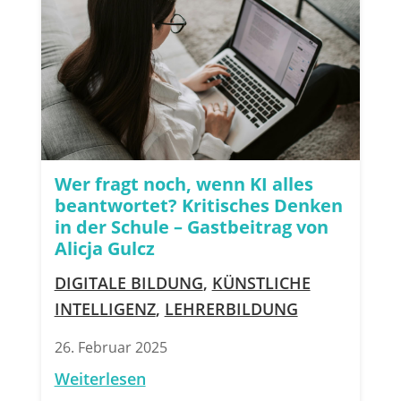
Wer fragt noch, wenn KI alles
beantwortet? Kritisches Denken
in der Schule – Gastbeitrag von
Alicja Gulcz
DIGITALE BILDUNG
,
KÜNSTLICHE
INTELLIGENZ
,
LEHRERBILDUNG
26. Februar 2025
Weiterlesen