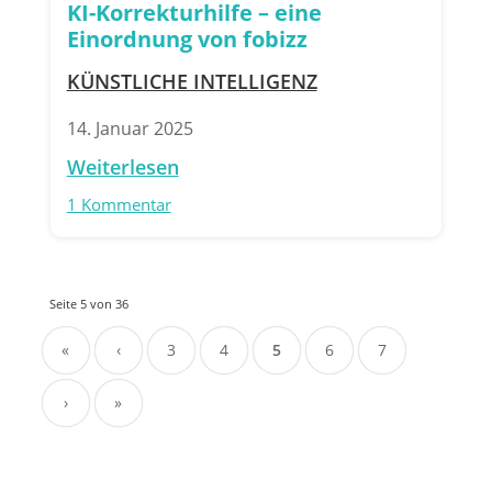
KI-Korrekturhilfe – eine
Einordnung von fobizz
KÜNSTLICHE INTELLIGENZ
14. Januar 2025
Weiterlesen
1 Kommentar
Seite 5 von 36
«
‹
3
4
5
6
7
›
»