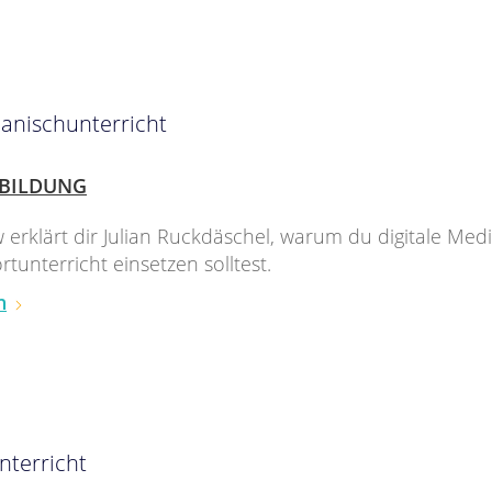
panischunterricht
BILDUNG
w erklärt dir Julian Ruckdäschel, warum du digitale Med
tunterricht einsetzen solltest.
n
nterricht