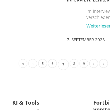
Im Intervie
verschieden
Weiterlese
7. SEPTEMBER 2023
«
‹
5
6
8
9
›
»
7
KI & Tools
Fortbi
verst