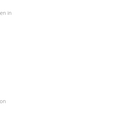
ien in
von