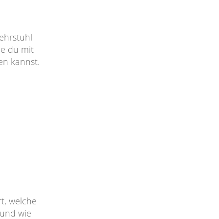
Lehrstuhl
ie du mit
en kannst.
rt, welche
 und wie