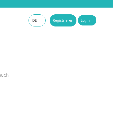
DE
Registrieren
Login
EN
 auch
.