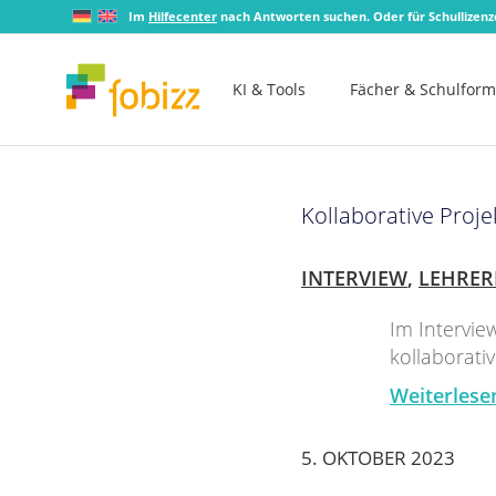
Im
Hilfecenter
nach Antworten suchen. Oder für Schullizen
KI & Tools
Fächer & Schulfor
Kollaborative Proj
INTERVIEW
,
LEHRER
Im Intervie
kollaborati
Weiterlese
5. OKTOBER 2023