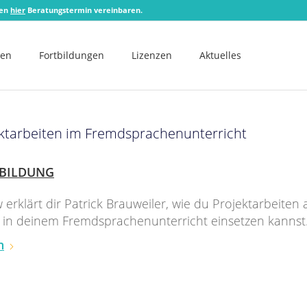
zen
hier
Beratungstermin vereinbaren.
men
Fortbildungen
Lizenzen
Aktuelles
ektarbeiten im Fremdsprachenunterricht
BILDUNG
w erklärt dir Patrick Brauweiler, wie du Projektarbeiten
v in deinem Fremdsprachenunterricht einsetzen kannst
n