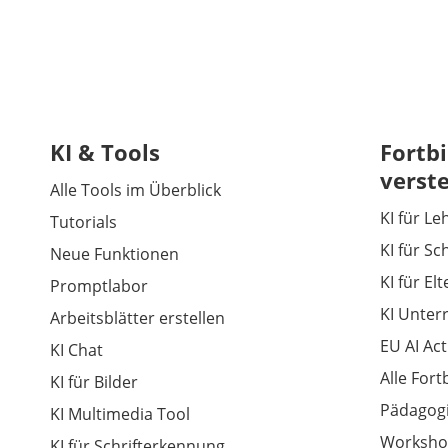
KI & Tools
Fortbi
verst
Alle Tools im Überblick
KI für Le
Tutorials
KI für Sc
Neue Funktionen
KI für El
Promptlabor
KI Unter
Arbeitsblätter erstellen
EU AI Act
KI Chat
Alle For
KI für Bilder
Pädagogi
KI Multimedia Tool
Worksho
KI für Schrifterkennung