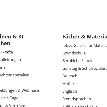
lden & KI
Fächer & Materia
ehen
fobizz Galerie für Materi
hrkräfte
Grundschule
hulleitungen
Berufliche Schule
tern
Ganztag & Schulsozialarb
richtsmaterialien
Deutsch
Mathe
tbildungen & Webinare
Englisch
sche Tage
Fremdsprachen
ps & Vorträge
Politik & Geschichte