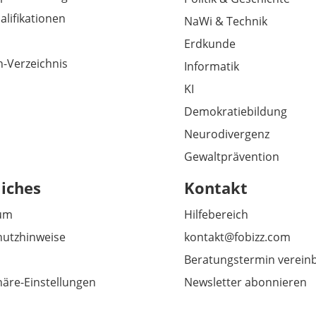
alifikationen
NaWi & Technik
Erdkunde
-Verzeichnis
Informatik
KI
Demokratiebildung
Neurodivergenz
Gewaltprävention
liches
Kontakt
um
Hilfebereich
utzhinweise
kontakt@fobizz.com
Beratungstermin verein
häre-Einstellungen
Newsletter abonnieren