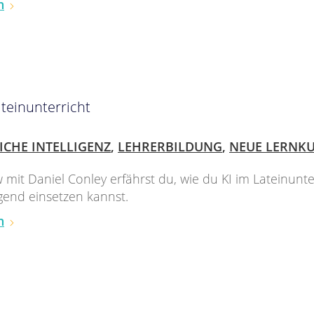
n
ateinunterricht
ICHE INTELLIGENZ
,
LEHRERBILDUNG
,
NEUE LERNK
w mit Daniel Conley erfährst du, wie du KI im Lateinunte
end einsetzen kannst.
n