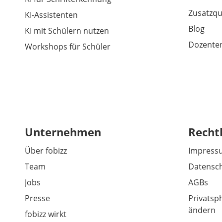
Zusatzqu
KI-Assistenten
Blog
KI mit Schülern nutzen
Dozenten
Workshops für Schüler
Unternehmen
Recht
Über fobizz
Impress
Team
Datensch
Jobs
AGBs
Presse
Privatsp
ändern
fobizz wirkt