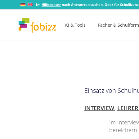
Im
Hilfecenter
nach Antworten suchen. Oder für Schullizen
KI & Tools
Fächer & Schulfor
Einsatz von Schulh
INTERVIEW
,
LEHRER
Im Intervie
bereichern