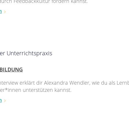
durch Feedbackkultur fördern kannst.
n
er Unterrichtspraxis
BILDUNG
nterview erklärt dir Alexandra Wendler, wie du als Lern
er*innen unterstützen kannst.
n