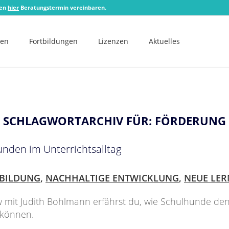
zen
hier
Beratungstermin vereinbaren.
men
Fortbildungen
Lizenzen
Aktuelles
SCHLAGWORTARCHIV FÜR:
FÖRDERUNG
unden im Unterrichtsalltag
BILDUNG
,
NACHHALTIGE ENTWICKLUNG
,
NEUE LE
w mit Judith Bohlmann erfährst du, wie Schulhunde den
 können.