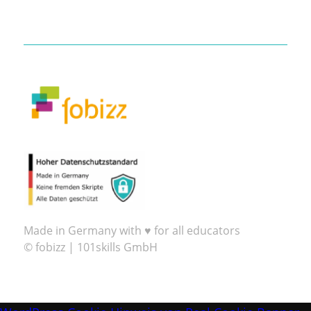
Made in Germany with ♥ for all educators
© fobizz | 101skills GmbH