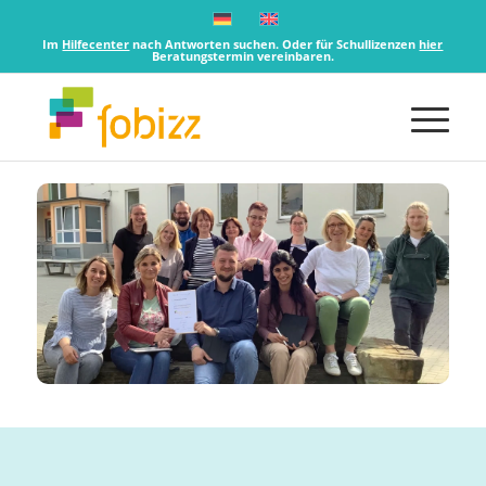
Im
Hilfecenter
nach Antworten suchen. Oder für Schullizenzen
hier
Beratungstermin vereinbaren.