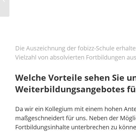
und Bring-your-own-
device –...
Die Auszeichnung der fobizz-Schule erhalt
Vielzahl von absolvierten Fortbildungen au
Welche Vorteile sehen Sie un
Weiterbildungsangebotes fü
Da wir ein Kollegium mit einem hohen Antei
maßgeschneidert für uns. Neben der Möglic
Fortbildungsinhalte unterbrechen zu könne