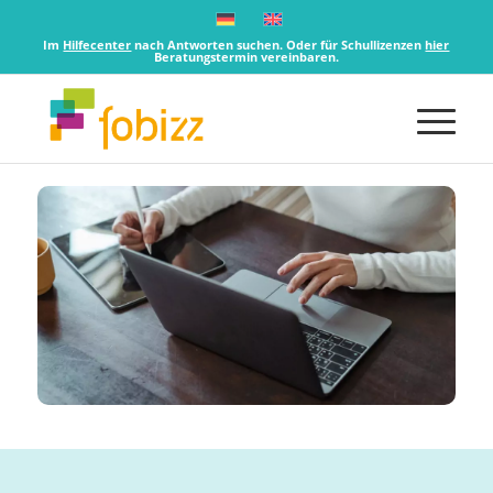
Im
Hilfecenter
nach Antworten suchen. Oder für Schullizenzen
hier
Beratungstermin vereinbaren.