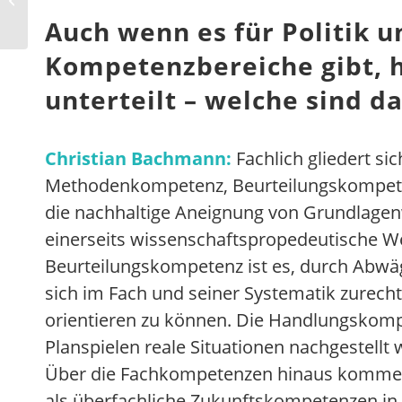
Chemieunterricht
Auch wenn es für Politik u
Kompetenzbereiche gibt, h
unterteilt – welche sind d
Christian Bachmann:
Fachlich gliedert si
Methodenkompetenz, Beurteilungskompete
die nachhaltige Aneignung von Grundlagen
einerseits wissenschaftspropedeutische W
Beurteilungskompetenz ist es, durch Abwäg
sich im Fach und seiner Systematik zurechtz
orientieren zu können. Die Handlungskompe
Planspielen reale Situationen nachgestellt
Über die Fachkompetenzen hinaus kommen a
als überfachliche Zukunftskompetenzen in 