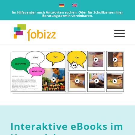
Im
Hilfecenter
nach Antworten suchen. Oder für Schullizenzen
hier
Beratungstermin vereinbaren.
Interaktive eBooks im