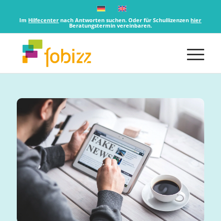
Im
Hilfecenter
nach Antworten suchen. Oder für Schullizenzen
hier
Beratungstermin vereinbaren.