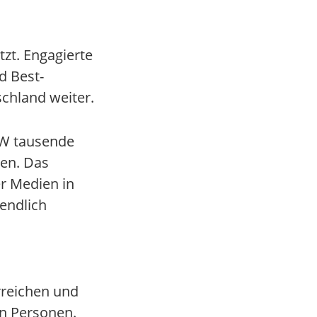
zt. Engagierte
d Best-
schland weiter.
RW tausende
den. Das
r Medien in
 endlich
rreichen und
an Personen.