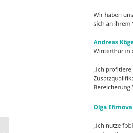
Wir haben uns
sich an ihrem
Andreas Köge
Winterthur in 
„Ich profitier
Zusatzqualifik
Bereicherung.
Olga Efimova
„Logineo NRW bietet
„Ich nutze fob
Schulen das, was wir