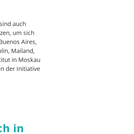
sind auch
tzen, um sich
Buenos Aires,
lin, Mailand,
titut in Moskau
 der Initiative
ch in