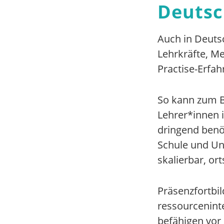
Deutsc
Auch in Deuts
Lehrkräfte, M
Practise-Erfah
So kann zum B
Lehrer*innen 
dringend benö
Schule und Unte
skalierbar, or
Präsenzfortbil
ressourceninte
befähigen vor