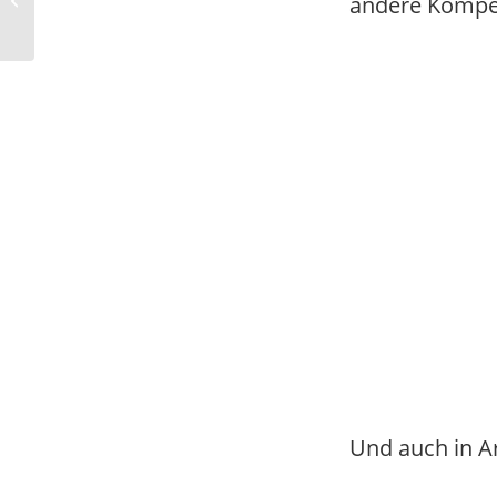
andere Kompete
Lehrkräfte schon lange
brau...
Und auch in A