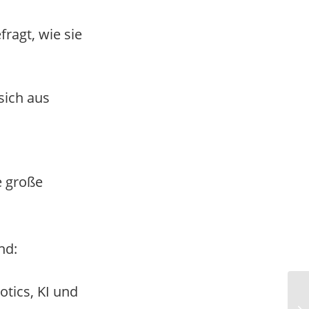
ragt, wie sie
sich aus
e große
nd:
otics, KI und