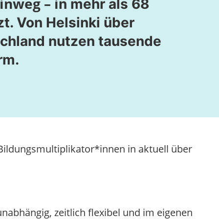
inweg – i
n mehr als 68
t. Von Helsinki über
tschland nutzen tausende
rm.
Bildungsmultiplikator*innen in aktuell über
abhängig, zeitlich flexibel und im eigenen