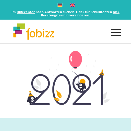
Im
Hilfecenter
nach Antworten suchen. Oder für Schullizenzen
hier
Beratungstermin vereinbaren.