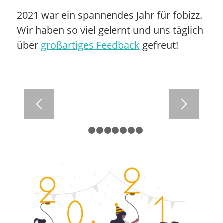
2021 war ein spannendes Jahr für fobizz.
Wir haben so viel gelernt und uns täglich
über
großartiges Feedback
gefreut!
1
2
3
4
5
6
7
8