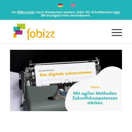
Im
Hilfecenter
nach Antworten suchen. Oder für Schullizenzen
hier
Beratungstermin vereinbaren.