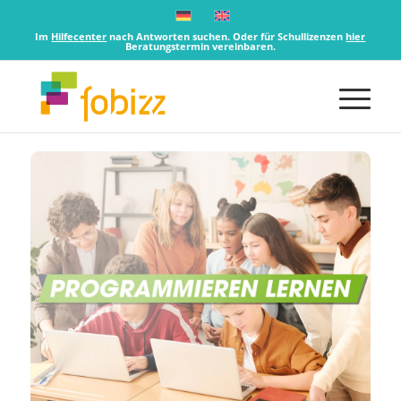
Im
Hilfecenter
nach Antworten suchen. Oder für Schullizenzen
hier
Beratungstermin vereinbaren.