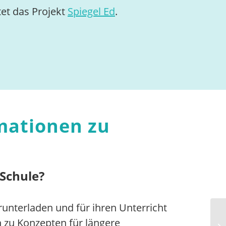
et das Projekt
Spiegel Ed
.
mationen zu
 Schule?
erunterladen und für ihren Unterricht
n zu Konzepten für längere