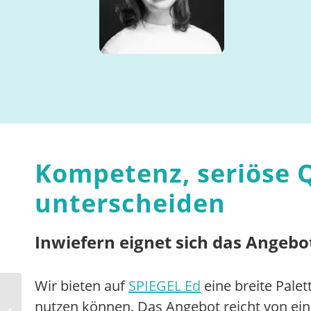
Kompetenz, seriöse 
unterscheiden
Inwiefern eignet sich das Angebot
Wir bieten auf
SPIEGEL Ed
eine breite Palet
fobizz-Jahresrückblick:
nutzen können. Das Angebot reicht von einz
Ein Jahr im Sinne der