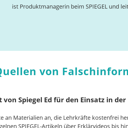
ist Produktmanagerin beim SPIEGEL und leit
Quellen von Falschinfor
 von Spiegel Ed für den Einsatz in der
te an Materialien an, die Lehrkräfte kostenfrei h
elnen SPIEGEL-Artikeln über Erklärvideos bis hi