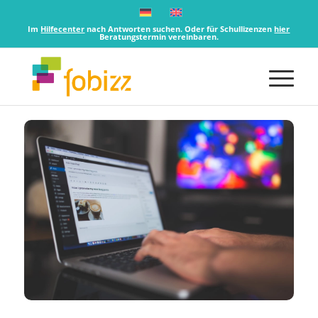
Im
Hilfecenter
nach Antworten suchen. Oder für Schullizenzen
hier
Beratungstermin vereinbaren.