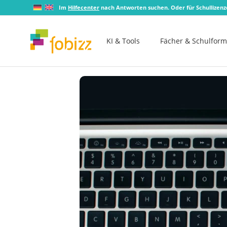
Im
Hilfecenter
nach Antworten suchen. Oder für Schullizen
KI & Tools
Fächer & Schulfor