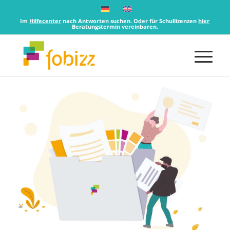
Im
Hilfecenter
nach Antworten suchen. Oder für Schullizenzen
hier
Beratungstermin vereinbaren.