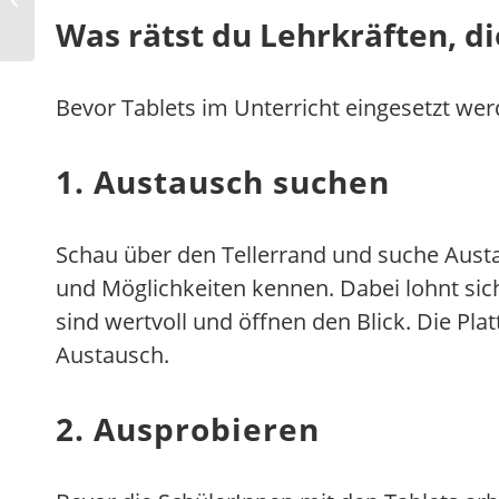
jede*r lernen kann.̶...
Was rätst du Lehrkräften, d
Bevor Tablets im Unterricht eingesetzt wer
1. Austausch suchen
Schau über den Tellerrand und suche Austau
und Möglichkeiten kennen. Dabei lohnt sic
sind wertvoll und öffnen den Blick. Die Pl
Austausch.
2. Ausprobieren