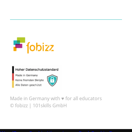
Made in Germany with ♥ for all educators
© fobizz | 101skills GmbH